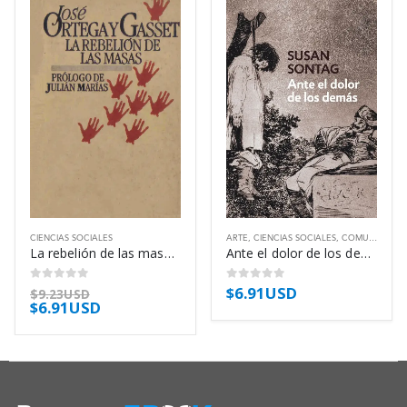
CIENCIAS SOCIALES
ARTE
,
CIENCIAS SOCIALES
,
COMUNICACIÓN
La rebelión de las masas – José Ortega y Gasset
Ante el dolor de los demás – Susan Sontag
$
6.91USD
0
out of 5
0
out of 5
$
9.23USD
$
6.91USD