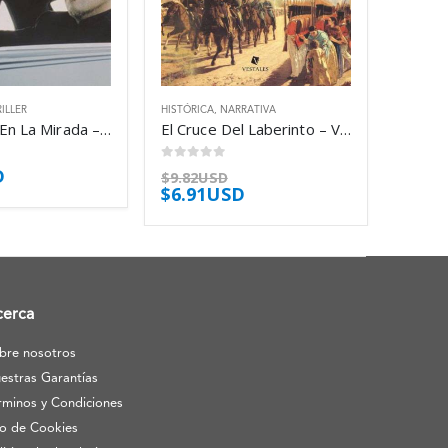
ILLER
HISTÓRICA
,
NARRATIVA
Un Cuchillo En La Mirada – Thompson Jim
El Cruce Del Laberinto – Varela Magali
0
out of 5
D
$
9.82USD
$
6.91USD
cerca
bre nosotros
estras Garantías
rminos y Condiciones
o de Cookies