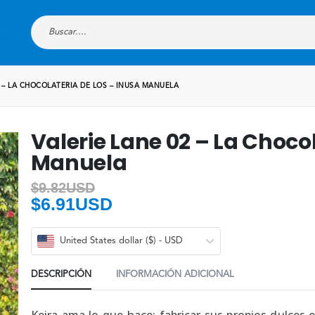
2 – LA CHOCOLATERIA DE LOS – INUSA MANUELA
Valerie Lane 02 – La Choco
Manuela
$
9.82USD
$
6.91USD
United States dollar ($) - USD
DESCRIPCIÓN
INFORMACIÓN ADICIONAL
Keira ama lo que hace: fabricar sus propios dulces 