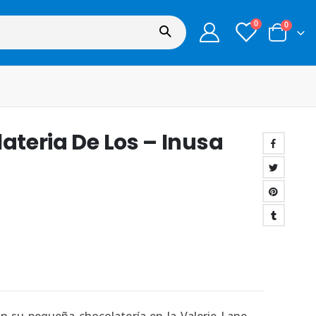
0
0
lateria De Los – Inusa
en su pequeña chocolatería en la Valerie Lane.