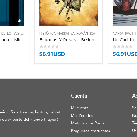
- DETECTIVES
,
THRILLER
HISTÓRICA
,
NARRATIVA
,
ROMÁNTICA
NARRATIVA
,
THR
Cuando Sale La Luna – Mitchell Gladys
Espadas Y Rosas – Bellenden Mills
0
out of 5
0
out of 5
$
6.91USD
$
6.91US
Cuenta
A
Mi cuenta
So
nico, Smartphone, laptop, tablet.
Mis Pedidos
Nu
lquier parte del mundo (Paypal).
Metodos de Pago
Té
Preguntas Frecuentes
Us