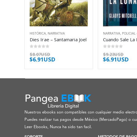
HISTÓRICA
,
NARRATIVA
NARRATIVA
,
POLICIAL 
Dies Irae – Santamaria Joel
0
out of 5
0
out of 5
$
8.07USD
$
9.23USD
$
6.91USD
$
6.91USD
Nuestros ebooks son compatibles con cualquier medio electro
Puedes realizar tus pagos desde México (MercadoPago) o cua
Leer Ebooks, Nunca ha sido tan facil.