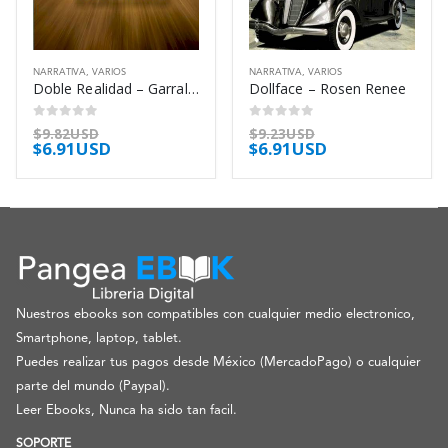
NARRATIVA
,
VARIOS
NARRATIVA
,
VARIOS
Doble Realidad – Garralon Elena
Dollface – Rosen Renee
0
out of 5
0
out of 5
$
9.82USD
$
9.23USD
$
6.91USD
$
6.91USD
Nuestros ebooks son compatibles con cualquier medio electronico,
Smartphone, laptop, tablet.
Puedes realizar tus pagos desde México (MercadoPago) o cualquier
parte del mundo (Paypal).
Leer Ebooks, Nunca ha sido tan facil.
SOPORTE