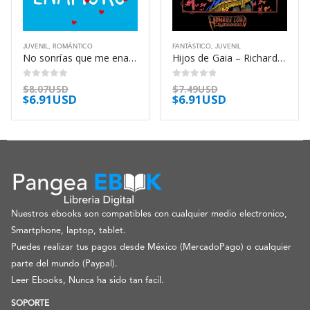
JUVENIL
,
ROMÁNTICO
FANTÁSTICO
,
JUVENIL
No sonrías que me enamoro – Blue Jeans
Hijos de Gaia – Richard Lee Byers
0
out of 5
0
out of 5
$
8.07USD
$
7.49USD
$
6.91USD
$
6.91USD
Nuestros ebooks son compatibles con cualquier medio electronico,
Smartphone, laptop, tablet.
Puedes realizar tus pagos desde México (MercadoPago) o cualquier
parte del mundo (Paypal).
Leer Ebooks, Nunca ha sido tan facil.
SOPORTE