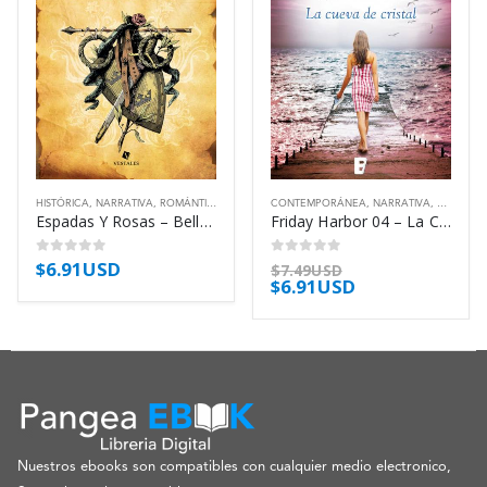
HISTÓRICA
,
NARRATIVA
,
ROMÁNTICA
CONTEMPORÁNEA
,
NARRATIVA
,
ROMÁNTI
Espadas Y Rosas – Bellenden Mills
Friday Harbor 04 – La Cueva De Cristal – Kleypas Lisa
$
6.91USD
0
out of 5
0
out of 5
$
7.49USD
$
6.91USD
Nuestros ebooks son compatibles con cualquier medio electronico,