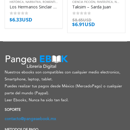
HISTÓRICA
,
NARRATIVA
,
ROMÁNTICA
CIENCIA FICCIÓN
,
FANTÁSTICA
,
NARRATIVA
Los Hermanos Sinclair 02 – Una Noche En – Maclean Julianne
Taksim – Sarda Juan
$
6.33USD
0
out of 5
0
out of 5
$
8.65USD
$
6.91USD
Nuestros ebooks son compatibles con cualquier medio electronico,
Smartphone, laptop, tablet.
Puedes realizar tus pagos desde México (MercadoPago) o cualquier
parte del mundo (Paypal).
Leer Ebooks, Nunca ha sido tan facil.
SOPORTE
contacto@pangeaebook.mx