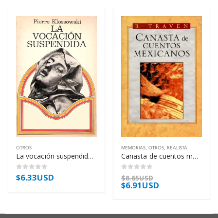
OTROS
MEMORIAS
,
OTROS
,
REALISTA
La vocación suspendida – Pierre Klossowski
Canasta de cuentos mexicanos – B. Traven
$
6.33USD
0
out of 5
0
out of 5
$
8.65USD
$
6.91USD