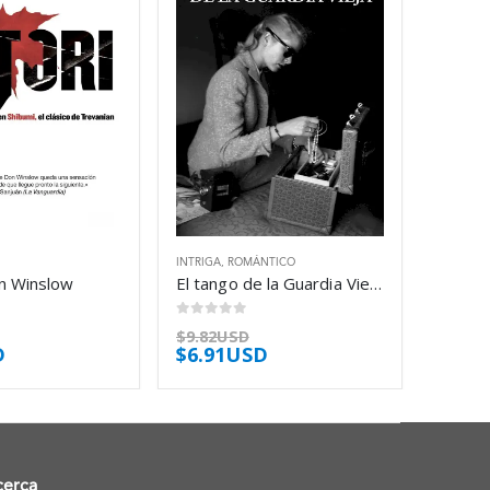
INTRIGA
,
ROMÁNTICO
on Winslow
El tango de la Guardia Vieja – Arturo Pérez-Reverte
0
out of 5
$
9.82USD
D
$
6.91USD
cerca