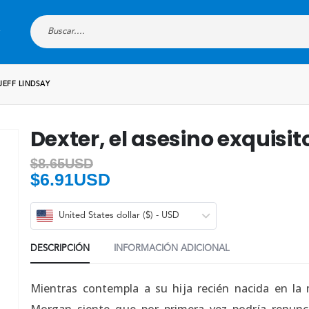
 JEFF LINDSAY
Dexter, el asesino exquisit
$
8.65USD
$
6.91USD
United States dollar ($) - USD
DESCRIPCIÓN
INFORMACIÓN ADICIONAL
Mientras contempla a su hija recién nacida en la
Morgan siente que por primera vez podría renunc