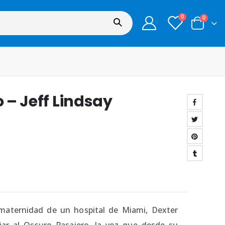
0
0
o – Jeff Lindsay
 maternidad de un hospital de Miami, Dexter
iar al Oscuro Pasajero, la voz que desde su