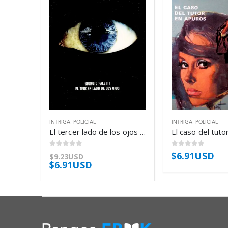
INTRIGA
,
POLICIAL
INTRIGA
,
POLICIAL
El tercer lado de los ojos – Giorgio Faletti
0
out of 5
0
out of 5
$
6.91USD
$
9.23USD
$
6.91USD