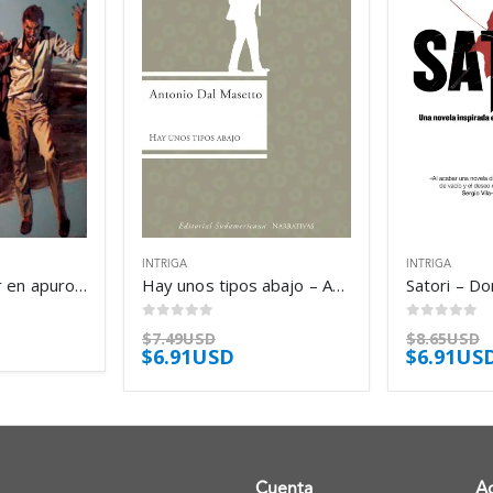
INTRIGA
INTRIGA
El caso del tutor en apuros – Erle Stanley Gardner
Hay unos tipos abajo – Antonio Dal Masetto
Satori – D
0
out of 5
0
out of 5
$
7.49USD
$
8.65USD
$
6.91USD
$
6.91US
Cuenta
A