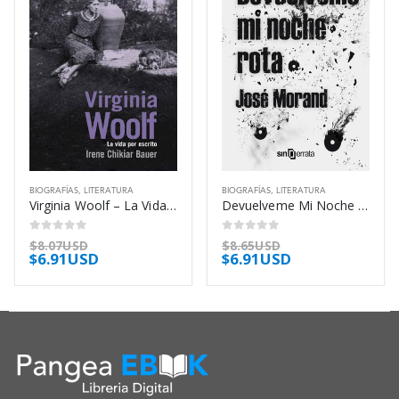
BIOGRAFÍAS
,
LITERATURA
BIOGRAFÍAS
,
LITERATURA
Virginia Woolf – La Vida Por Escrito – Chikiar Bauer Irene
Devuelveme Mi Noche Rota – Morand Jose
0
out of 5
0
out of 5
$
8.07USD
$
8.65USD
$
6.91USD
$
6.91USD