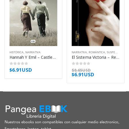
HISTÓRICA
,
NARRATIVA
NARRATIVA
,
ROMÁNTICA
,
SUSPENSE
Hannah Y Emil – Castles Belinda
El Sistema Victoria – Reinhardt Eric
$
6.91USD
0
out of 5
0
out of 5
$
8.65USD
$
6.91USD
Nuestros ebooks son compatibles con cualquier medio electronico,