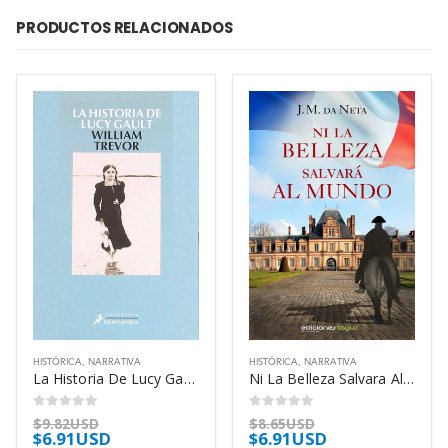
PRODUCTOS RELACIONADOS
HISTÓRICA
,
NARRATIVA
HISTÓRICA
,
NARRATIVA
La Historia De Lucy Gault – Trevor William
Ni La Belleza Salvara Al Mundo – Da Neta J M
0
out of 5
0
out of 5
$
9.82USD
$
8.65USD
$
6.91USD
$
6.91USD