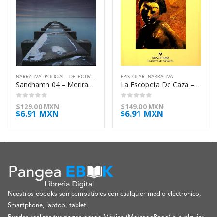
NARRATIVA
,
POLICIAL - DETECTIVES
,
THRILLER
EPISTOLAR
,
NARRATIVA
Sandhamn 04 – Moriras Esta Noche – Sten Viveca
La Escopeta De Caza – Inoue Yasushi
0
out of 5
0
out of 5
$
129.00 MXN
$
149.00 MXN
$
6.91 MXN
$
6.91 MXN
Nuestros ebooks son compatibles con cualquier medio electronico,
Smartphone, laptop, tablet.