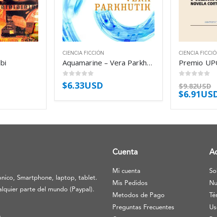
CIENCIA FICCIÓN
CIENCIA FICCI
bi
Aquamarine – Vera Parkhutik
0
out of 5
0
out of 5
$
6.33USD
$
9.82USD
$
6.91US
Cuenta
A
Mi cuenta
So
nico, Smartphone, laptop, tablet.
Mis Pedidos
Nu
lquier parte del mundo (Paypal).
Metodos de Pago
Té
Preguntas Frecuentes
Us