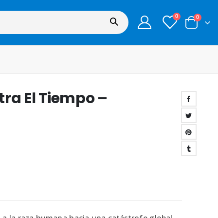
0
0
ra El Tiempo –
a la raza humana hacia una catástrofe global