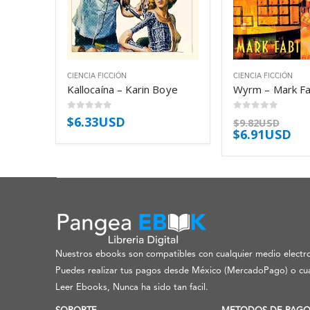
CIENCIA FICCIÓN
CIENCIA FICCIÓN
Kallocaína – Karin Boye
Wyrm – Mark Fa
0
out of 5
0
out of 5
$
6.33USD
$
9.82USD
$
6.91USD
Nuestros ebooks son compatibles con cualquier medio electro
Puedes realizar tus pagos desde México (MercadoPago) o cua
Leer Ebooks, Nunca ha sido tan facil.