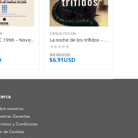
ÓN
CIENCIA FICCIÓN
Premio UPC 1996 – Novela Corta de Ciencia Ficción – Carlos Gardini
La noche de los trífidos – Simon Clark
0
out of 5
$
8.65USD
D
$
6.91USD
cerca
bre nosotros
estras Garantías
rminos y Condiciones
o de Cookies