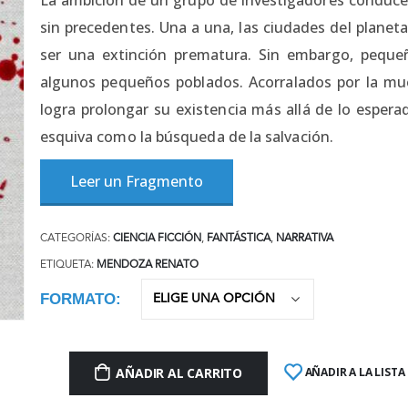
sin precedentes. Una a una, las ciudades del plane
ser una extinción prematura. Sin embargo, peque
algunos pequeños poblados. Acorralados por la mue
logra prolongar su existencia más allá de lo esper
esquiva como la búsqueda de la salvación.
Leer un Fragmento
CATEGORÍAS:
CIENCIA FICCIÓN
,
FANTÁSTICA
,
NARRATIVA
ETIQUETA:
MENDOZA RENATO
FORMATO
AÑADIR AL CARRITO
AÑADIR A LA LISTA