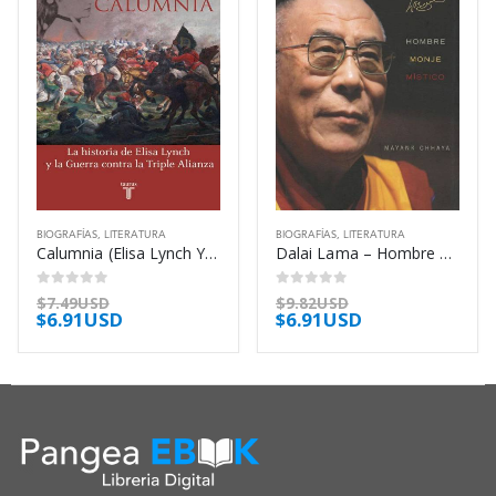
BIOGRAFÍAS
,
LITERATURA
BIOGRAFÍAS
,
LITERATURA
Calumnia (Elisa Lynch Y La Guerra Contra – Lillis Michael
Dalai Lama – Hombre Monje Mistico – Chhaya Mayank
0
out of 5
0
out of 5
$
7.49USD
$
9.82USD
$
6.91USD
$
6.91USD