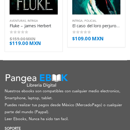
AVENTURAS
,
INTRIGA
INTRIGA
,
POLICIAL
Fluke – James Herbert
El caso del loro perjuro – Erle Stanley Gardner
$
109.00 MXN
0
out of 5
0
out of 5
$
159.00 MXN
$
119.00 MXN
Nuestros ebooks son compatibles con cualquier medio electronico,
Smartphone, laptop, tablet.
Puedes realizar tus pagos desde México (MercadoPago) o cualquier
parte del mundo (Paypal).
Leer Ebooks, Nunca ha sido tan facil.
SOPORTE