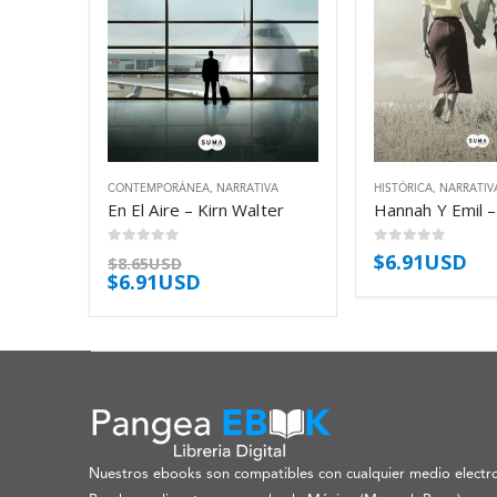
CONTEMPORÁNEA
,
NARRATIVA
HISTÓRICA
,
NARRATIV
En El Aire – Kirn Walter
0
out of 5
0
out of 5
$
6.91USD
$
8.65USD
$
6.91USD
Nuestros ebooks son compatibles con cualquier medio electro