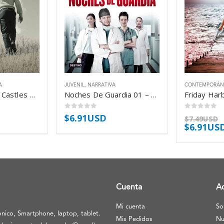
A
JUVENIL
,
NARRATIVA
CONTEMPORÁN
Hannah Y Emil – Castles Belinda
Noches De Guardia 01 – Noches De Guardia – Roc Paula
0
out of 5
0
out of 5
$
6.91USD
$
7.49USD
$
6.91US
Cuenta
A
Mi cuenta
So
nico, Smartphone, laptop, tablet.
Mis Pedidos
Nu