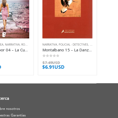
EA
,
NARRATIVA
,
ROMÁNTICA
NARRATIVA
,
POLICIAL - DETECTIVES
,
THRILLER
Friday Harbor 04 – La Cueva De Cristal – Kleypas Lisa
Montalbano 15 – La Danza De La Gaviota – Camilleri Andrea
0
out of 5
$
7.49USD
D
$
6.91USD
cerca
bre nosotros
estras Garantías