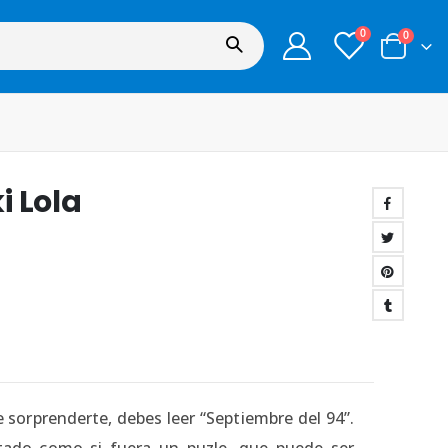
0
0
i Lola
 sorprenderte, debes leer “Septiembre del 94”.
ecutado como si fuera un puzle, que puede ser