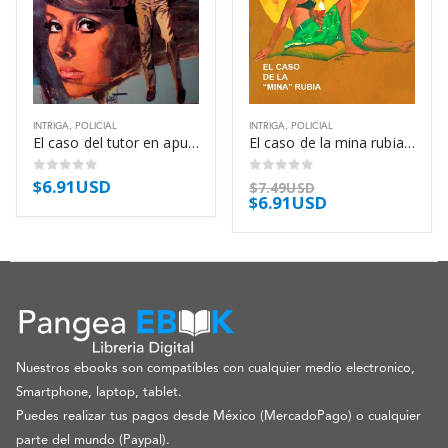
INTRIGA
,
POLICIAL
INTRIGA
,
POLICIAL
El caso del tutor en apuros – Erle Stanley Gardner
El caso de la mina rubia – Erle Stanley Gardner
$
6.91USD
0
out of 5
0
out of 5
$
7.49USD
$
6.91USD
Nuestros ebooks son compatibles con cualquier medio electronico,
Smartphone, laptop, tablet.
Puedes realizar tus pagos desde México (MercadoPago) o cualquier
parte del mundo (Paypal).