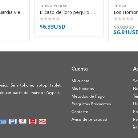
INTRIGA
,
POLICIAL
INTRIGA
El tango de la Guardia Vieja – Arturo Pérez-Reverte
El caso del loro perjuro – Erle Stanley Gardner
0
out of 5
0
out of 5
$
6.33USD
$
9.82USD
$
6.91US
Cuenta
A
Mi cuenta
So
nico, Smartphone, laptop, tablet.
Mis Pedidos
Nu
lquier parte del mundo (Paypal).
Metodos de Pago
Té
Preguntas Frecuentes
Us
O
Contacto
Po
Aviso de privacidad
Re
in