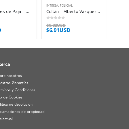
INTRIGA
,
POLICIAL
Los Hombres de Paja – Michael Marshall Smith
Coltán – Alberto Vázquez-Figueroa
0
out of 5
$
9.82USD
D
$
6.91USD
cerca
bre nosotros
estras Garantías
rminos y Condiciones
o de Cookies
litica de devolucion
clamaciones de propiedad
telectual