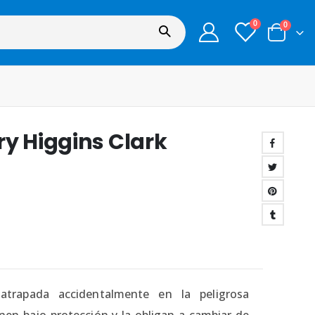
0
0
ry Higgins Clark
rapada accidentalmente en la peligrosa
nen bajo protección y la obligan a cambiar de