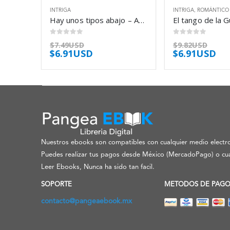
INTRIGA
INTRIGA
,
ROMÁNTICO
Hay unos tipos abajo – Antonio Dal Masetto
0
out of 5
0
out of 5
$
7.49USD
$
9.82USD
$
6.91USD
$
6.91USD
Nuestros ebooks son compatibles con cualquier medio electro
Puedes realizar tus pagos desde México (MercadoPago) o cua
Leer Ebooks, Nunca ha sido tan facil.
SOPORTE
METODOS DE PAG
contacto@pangeaebook.mx