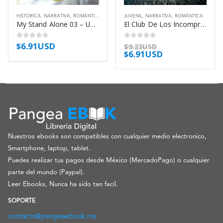
HISTÓRICA
,
NARRATIVA
,
ROMÁNTICA
JUVENIL
,
NARRATIVA
,
ROMÁNTICA
My Stand Alone 03 – Un Secreto Peligroso – Dodd Christina
El Club De Los Incomprendidos 01 – Buenos – Jeans Blue
$
6.91USD
0
out of 5
0
out of 5
$
9.23USD
$
6.91USD
Nuestros ebooks son compatibles con cualquier medio electronico,
Smartphone, laptop, tablet.
Puedes realizar tus pagos desde México (MercadoPago) o cualquier
parte del mundo (Paypal).
Leer Ebooks, Nunca ha sido tan facil.
SOPORTE
contacto@pangeaebook.mx