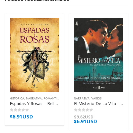
HISTÓRICA
,
NARRATIVA
,
ROMÁNTICA
NARRATIVA
,
VARIOS
Espadas Y Rosas – Bellenden Mills
El Misterio De La Villa – Maugham W Somerset
$
6.91USD
0
out of 5
0
out of 5
$
9.82USD
$
6.91USD