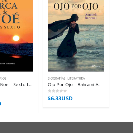
RIOS
BIOGRAFÍAS
,
LITERATURA
Mi Arca De Noe – Sexto Luis
Ojo Por Ojo – Bahrami Ameneh
0
out of 5
$
6.33USD
D