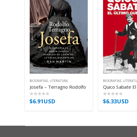
BIOGRAFÍAS
,
LITERATURA
BIOGRAFÍAS
,
LITERAT
Josefa – Terragno Rodolfo
0
out of 5
0
out of 5
$
6.91USD
$
6.33USD