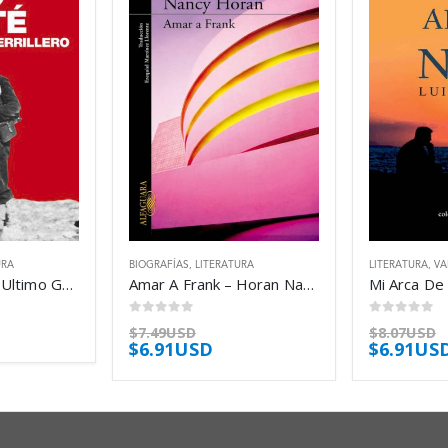
URA
BIOGRAFÍAS
,
LITERATURA
LITERATURA
,
VA
Quico Sabate El Ultimo Guerrillero – Eyre Pilar
Amar A Frank – Horan Nancy
0
out of 5
0
out of 5
$
7.49USD
$
8.07USD
$
6.91USD
$
6.91US