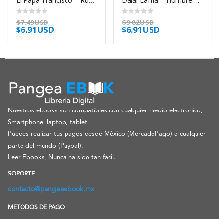
El Papa Francisco – Rubin Sergio
Dalai Lama – Hombre Monje Mistico – Chhaya Mayank
0
out of 5
0
out of 5
$
7.49USD
$
9.82USD
$
6.91USD
$
6.91USD
Nuestros ebooks son compatibles con cualquier medio electronico,
Smartphone, laptop, tablet.
Puedes realizar tus pagos desde México (MercadoPago) o cualquier
parte del mundo (Paypal).
Leer Ebooks, Nunca ha sido tan facil.
SOPORTE
contacto@pangeaebook.mx
METODOS DE PAGO